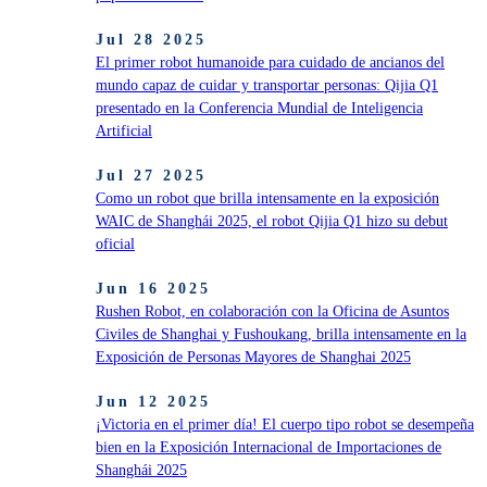
Jul 28 2025
El primer robot humanoide para cuidado de ancianos del
mundo capaz de cuidar y transportar personas: Qijia Q1
presentado en la Conferencia Mundial de Inteligencia
Artificial
Jul 27 2025
Como un robot que brilla intensamente en la exposición
WAIC de Shanghái 2025, el robot Qijia Q1 hizo su debut
oficial
Jun 16 2025
Rushen Robot, en colaboración con la Oficina de Asuntos
Civiles de Shanghai y Fushoukang, brilla intensamente en la
Exposición de Personas Mayores de Shanghai 2025
Jun 12 2025
¡Victoria en el primer día! El cuerpo tipo robot se desempeña
bien en la Exposición Internacional de Importaciones de
Shanghái 2025